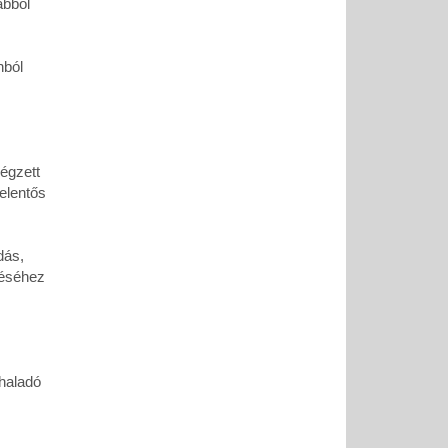
abból
nból
végzett
elentős
dás,
réséhez
haladó