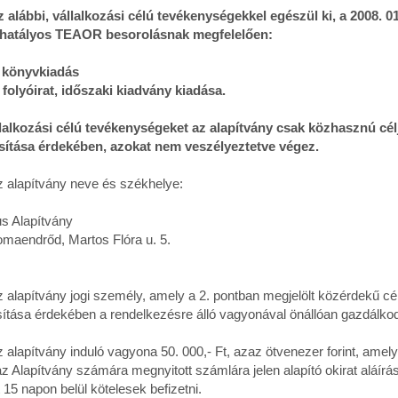
 alábbi, vállalkozási célú tevékenységekkel egészül ki, a 2008. 01
 hatályos TEAOR besorolásnak megfelelően:
8 könyvkiadás
 folyóirat, időszaki kiadvány kiadása.
llalkozási célú tevékenységeket az alapítvány csak közhasznú cél
ítása érdekében, azokat nem veszélyeztetve végez.
lapítvány neve és székhelye:
us Alapítvány
maendrőd, Martos Flóra u. 5.
lapítvány jogi személy, amely a 2. pontban megjelölt közérdekű cé
ítása érdekében a rendelkezésre álló vagyonával önállóan gazdálkod
apítvány induló vagyona 50. 000,- Ft, azaz ötvenezer forint, amely
az Alapítvány számára megnyitott számlára jelen alapító okirat aláírás
 15 napon belül kötelesek befizetni.