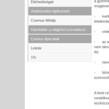
a gyermek
Elérhetőségek
megterem
Adatkezelési tájékoztató
- karita
Csernus Mihály
értelemb
Kitüntették a világhírű szívsebészt
- védeni
Csenus díjazottak
- az ala
nem támo
Linktár
fel;
1%
- nevelé
- bűnmeg
szervezé
A fenti c
rendelkez
eszközzel