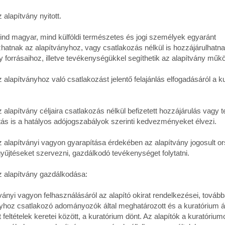
lapítvány nyitott.
 magyar, mind külföldi természetes és jogi személyek egyaránt
hatnak az alapítványhoz, vagy csatlakozás nélkül is hozzájárulhatn
y forrásaihoz, illetve tevékenységükkel segíthetik az alapítvány műk
apítványhoz való csatlakozást jelentő felajánlás elfogadásáról a k
apítvány céljaira csatlakozás nélkül befizetett hozzájárulás vagy tel
tás is a hatályos adójogszabályok szerinti kedvezményeket élvezi.
lapítványi vagyon gyarapítása érdekében az alapítvány jogosult o
gyűjtéseket szervezni, gazdálkodó tevékenységet folytatni.
lapítvány gazdálkodása:
ványi vagyon felhasználásáról az alapító okirat rendelkezései, továb
yhoz csatlakozó adományozók által meghatározott és a kuratórium ál
t feltételek keretei között, a kuratórium dönt. Az alapítók a kuratórium