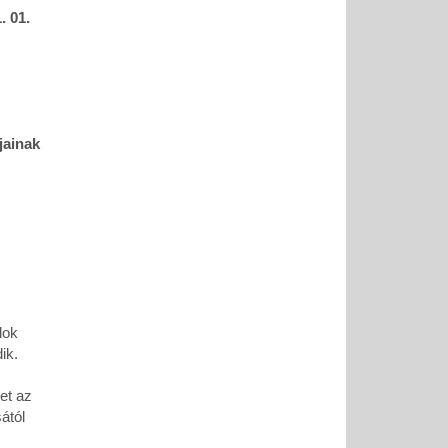
. 01.
jainak
lok
ik.
et az
ától