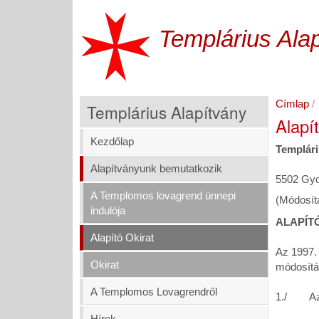
Ugrás
a
Templárius Ala
tartalomra
Címlap
Templárius Alapítvány
Alapí
Kezdőlap
Templári
Alapítványunk bemutatkozik
5502 Gyo
A Templomos lovagrend ünnepi
(Módosít
indulója
ALAPÍT
Alapító Okirat
Az 1997. 
Okirat
módosít
A Templomos Lovagrendről
1./ Az a
Hírek