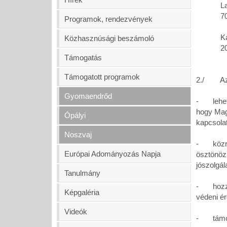
Lakat
7090 Ta
Programok, rendezvények
Karác
Közhasznúsági beszámoló
2089 Te
Támogatás
Támogatott programok
2./ Az a
Gyomaendrőd
- lehetős
hogy Mag
Ópályi
kapcsola
Noszvaj
- közrem
Európai Adományozás Napja
ösztönöz
jószolgál
Tanulmány
- hozzáj
Képgaléria
védeni ér
Videók
- támoga