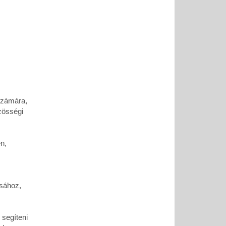
 számára,
zösségi
n,
sához,
segíteni