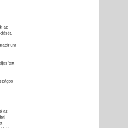
ak az
ödését.
uratórium
jesített
rszágos
bá az
tal
ot