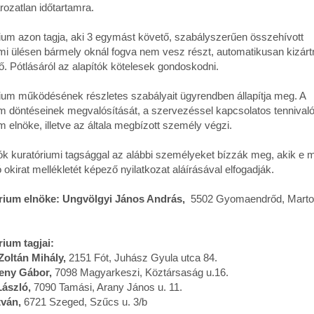
ozatlan időtartamra.
ium azon tagja, aki 3 egymást követő, szabályszerűen összehívott
umi ülésen bármely oknál fogva nem vesz részt, automatikusan kizár
ő. Pótlásáról az alapítók kötelesek gondoskodni.
rium működésének részletes szabályait ügyrendben állapítja meg. A
m döntéseinek megvalósítását, a szervezéssel kapcsolatos tennivaló
m elnöke, illetve az általa megbízott személy végzi.
ók kuratóriumi tagsággal az alábbi személyeket bízzák meg, akik e 
ó okirat mellékletét képező nyilatkozat aláírásával elfogadják.
rium elnöke: Ungvölgyi János András,
5502 Gyomaendrőd, Martos
rium tagjai:
Zoltán Mihály,
2151 Fót, Juhász Gyula utca 84.
beny Gábor,
7098 Magyarkeszi, Köztársaság u.16.
László,
7090 Tamási, Arany János u. 11.
stván,
6721 Szeged, Szűcs u. 3/b