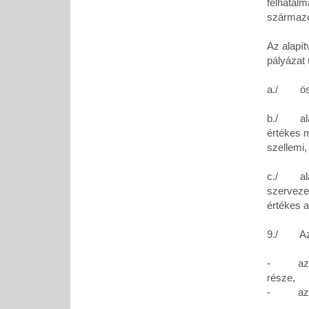
felhatalm
származó 
Az alapít
pályázat 
a./ öszt
b./ alapí
értékes m
szellemi,
c./ alapí
szervezet
értékes a
9./ Az a
- az Ala
része,
- az Ala