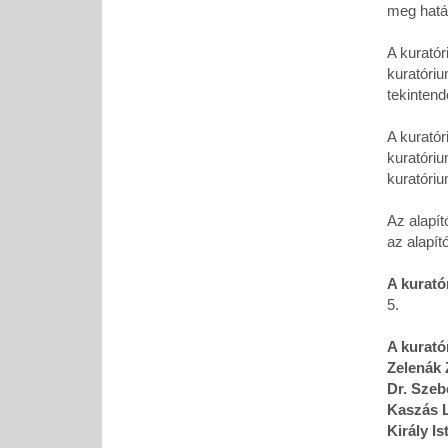
meg határ
A kuratór
kuratóri
tekintend
A kurató
kuratóriu
kuratóriu
Az alapít
az alapít
A kurató
5.
A kurató
Zelenák 
Dr. Sze
Kaszás 
Király I