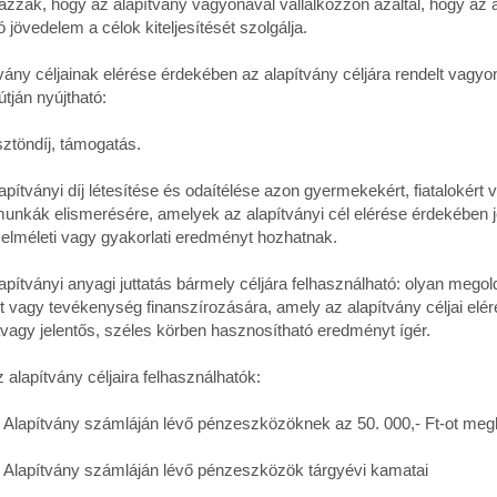
azzák, hogy az alapítvány vagyonával vállalkozzon azáltal, hogy az 
jövedelem a célok kiteljesítését szolgálja.
vány céljainak elérése érdekében az alapítvány céljára rendelt vagyo
útján nyújtható:
öndíj, támogatás.
tványi díj létesítése és odaítélése azon gyermekekért, fiatalokért 
unkák elismerésére, amelyek az alapítványi cél elérése érdekében j
 elméleti vagy gyakorlati eredményt hozhatnak.
tványi anyagi juttatás bármely céljára felhasználható: olyan megol
 vagy tevékenység finanszírozására, amely az alapítvány céljai elé
vagy jelentős, széles körben hasznosítható eredményt ígér.
lapítvány céljaira felhasználhatók:
pítvány számláján lévő pénzeszközöknek az 50. 000,- Ft-ot meg
pítvány számláján lévő pénzeszközök tárgyévi kamatai