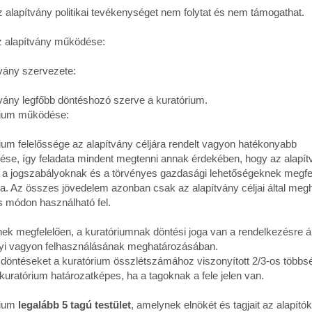
alapítvány politikai tevékenységet nem folytat és nem támogathat.
alapítvány működése:
tvány szervezete:
vány legfőbb döntéshozó szerve a kuratórium.
rium működése:
ium felelőssége az alapítvány céljára rendelt vagyon hatékonyabb
ése, így feladata mindent megtenni annak érdekében, hogy az alapít
 a jogszabályoknak és a törvényes gazdasági lehetőségeknek megfe
a. Az összes jövedelem azonban csak az alapítvány céljai által megh
s módon használható fel.
nek megfelelően, a kuratóriumnak döntési joga van a rendelkezésre ál
nyi vagyon felhasználásának meghatározásában.
 döntéseket a kuratórium összlétszámához viszonyított 2/3-os többs
kuratórium határozatképes, ha a tagoknak a fele jelen van.
rium
legalább 5 tagú testület
, amelynek elnökét és tagjait az alapító