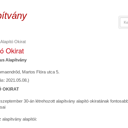
pítvány
Ker
Ke
A
űr
kere
(k
kifej
Alapító Okirat
mega
tó Okirat
us Alapítvány
maendrőd, Martos Flóra utca 5.
ás: 2021.05.08.)
Ó OKIRAT
szeptember 30-án létrehozott alapítvány alapító okiratának fontosab
ásai
lapítvány alapítói: