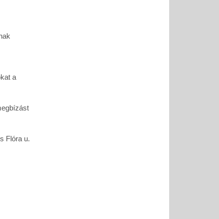
tnak
kat a
megbízást
 Flóra u.