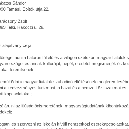
os Sándor
mási, Építők útja 22.
sony Zsolt
lki, Ráköczi u. 28.
lapítvány célja:
éget adni a határon túl élő és a világon szétszórt magyar fiatalok
yarországot és annak kultúráját, népét, eredetét megismerjék és kö
tokat teremtsenek;
űködni a magyar fiatalok szabadidő eltöltésének megteremtésébe
ni a kedvezményes turizmust, a hazai és a nemzetközi szakmai és
ati kapcsolatokat;
árulni az ifjúság önismeretének, magyarságtudatának kibontakozá
dekeit;
tni és szervezni az iskolán kívüli nemzetközi cserekapcsolatokat, 