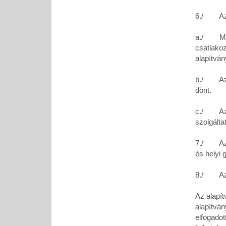
6./ Az a
a./ Mind
csatlakoz
alapítván
b./ Az al
dönt.
c./ Az al
szolgálta
7./ Az a
és helyi 
8./ Az a
Az alapít
alapítván
elfogadot