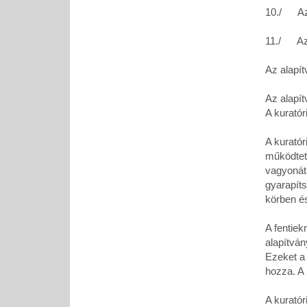
10./ Az 
11./ Az 
Az alapí
Az alapít
A kurató
A kuratór
működtet
vagyonát
gyarapíts
körben é
A fentiek
alapítvá
Ezeket a
hozza. A 
A kurató