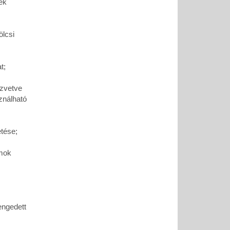
ek
ölcsi
t;
özvetve
ználható
tése;
mok
engedett