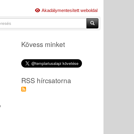
Akadálymentesített weboldal
esés
Keresés
resési
lap
sendő
eskeny)
ezések
Kövess minket
dása.
RSS hírcsatorna
b