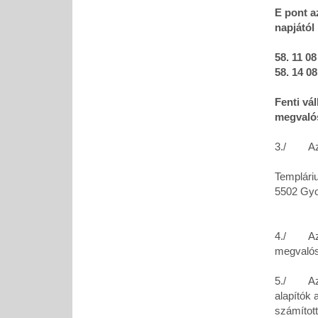
E pont az
napjától
58. 11 0
58. 14 08
Fenti vá
megvalós
3./ Az a
Templári
5502 Gyo
4./ Az a
megvalós
5./ Az al
alapítók 
számított