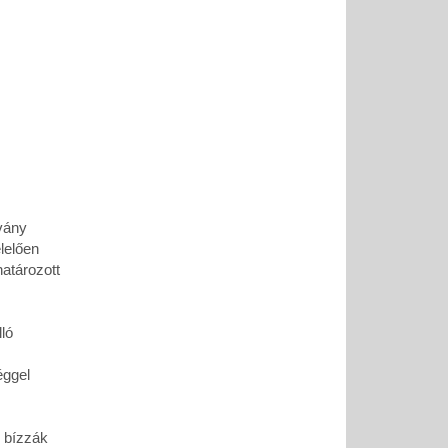
vány
lelően
atározott
ló
éggel
k bízzák