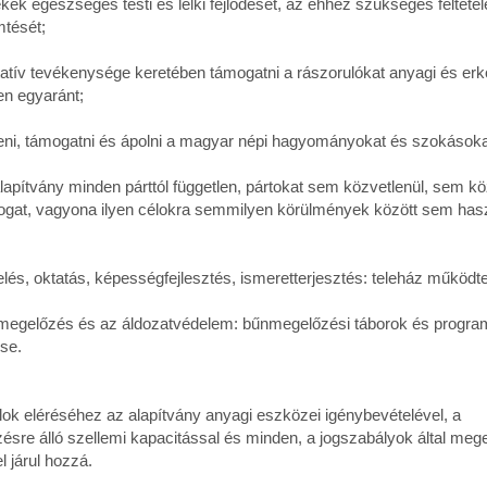
ek egészséges testi és lelki fejlődését, az ehhez szükséges feltétel
tését;
tív tevékenysége keretében támogatni a rászorulókat anyagi és erk
en egyaránt;
, támogatni és ápolni a magyar népi hagyományokat és szokásoka
pítvány minden párttól független, pártokat sem közvetlenül, sem k
gat, vagyona ilyen célokra semmilyen körülmények között sem has
s, oktatás, képességfejlesztés, ismeretterjesztés: teleház működte
előzés és az áldozatvédelem: bűnmegelőzési táborok és progra
se.
élok eléréséhez az alapítvány anyagi eszközei igénybevételével, a
ésre álló szellemi kapacitással és minden, a jogszabályok által meg
 járul hozzá.