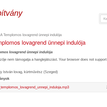
pítvány
Ker
Ke
A
űr
kere
(k
kifej
A Templomos lovagrend ünnepi indulója
mega
plomos lovagrend ünnepi indulója
mos lovagrend ünnepi indulója
zője nem támogatja a hanglejátszást. Your browser does not support 
ly István lovag, kürtművész (Szeged)
ányok
_templomos_lovagrend_unnepi_induloja.mp3