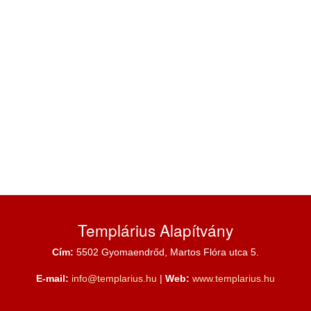
Templárius Alapítvány
Cím:
5502 Gyomaendrőd, Martos Flóra utca 5.
E-mail:
info@templarius.hu
|
Web:
www.templarius.hu