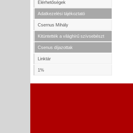
Elérhetőségek
Adatkezelési tájékoztató
Csernus Mihály
Kitüntették a világhírű szívsebészt
Csenus díjazottak
Linktár
1%