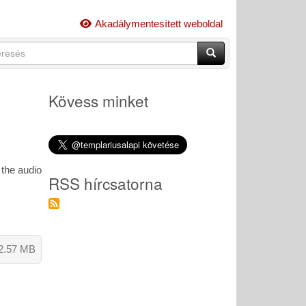
Akadálymentesített weboldal
esés
Keresés
resési
lap
sendő
eskeny)
ezések
Kövess minket
dása.
the audio
RSS hírcsatorna
2.57 MB