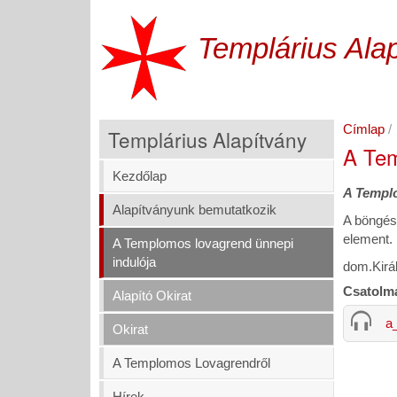
Ugrás
a
Templárius Ala
tartalomra
Címlap
Templárius Alapítvány
A Tem
Kezdőlap
A Templo
Alapítványunk bemutatkozik
A böngés
element.
A Templomos lovagrend ünnepi
indulója
dom.Kirá
Csatolm
Alapító Okirat
a
Okirat
A Templomos Lovagrendről
Hírek