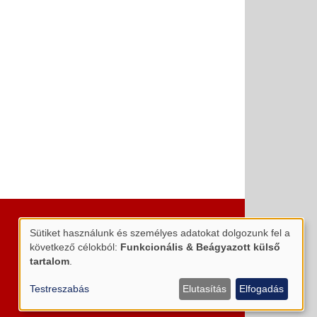
Sütiket használunk és személyes adatokat dolgozunk fel a
Személyes
következő célokból:
Funkcionális & Beágyazott külső
adatok
tartalom
.
és
Testreszabás
Elutasítás
Elfogadás
sütik
használata