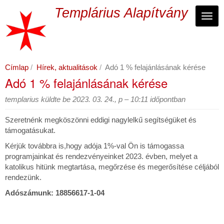
Ugrás
Templárius Alapítvány
a
Navi
tartalomra
Címlap
Hírek, aktualitások
Adó 1 % felajánlásának kérése
Adó 1 % felajánlásának kérése
templarius
küldte be
2023. 03. 24., p – 10:11
időpontban
Szeretnénk megköszönni eddigi nagylelkű segítségüket és
támogatásukat.
Kérjük továbbra is,hogy adója 1%-val Ön is támogassa
programjainkat és rendezvényeinket 2023. évben, melyet a
katolikus hitünk megtartása, megőrzése és megerősítése céljából
rendezünk.
Adószámunk: 18856617-1-04