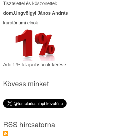
Tisztelettel és köszönettel:
dom.Ungvölgyi János András
kuratóriumi elnök
Adó
Adó 1 % felajánlásának kérése
1
%
Kövess minket
felajánlásának
kérése
RSS hírcsatorna