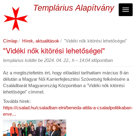
Ugrás
Templárius Alapítvány
a
Navi
tartalomra
Címlap
Hírek, aktualitások
"Vidéki nők kitörési lehetőségei"
"Vidéki nők kitörési lehetőségei"
templarius
küldte be
2024. 04. 22., h – 14:04
időpontban
Az a megtiszteltetés ért, hogy előadást tarthattam március 8-án
délután a Magyar Női Karrierfejlesztési Szövetség felkérésére a
Családbarát Magyarország Központban a "Vidéki nők kitörési
lehetőségei" címmel.
További hírek:
https://csalad.hu/csaladban-elni/beneda-attila-a-csaladpolitikaban-
erve…