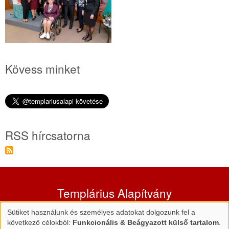
Kövess minket
RSS hírcsatorna
Templárius Alapítvány
Cím:
5502 Gyomaendrőd, Martos Flóra utca 5.
Sütiket használunk és személyes adatokat dolgozunk fel a
Személyes
következő célokból:
Funkcionális & Beágyazott külső tartalom
.
E-mail:
info@templarius.hu
|
Web:
www.templarius.hu