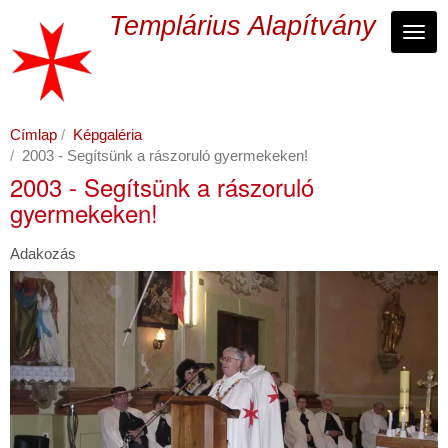
Ugrás
Templárius Alapítvány
a
Navi
tartalomra
Címlap
Képgaléria
2003 - Segítsünk a rászoruló gyermekeken!
2003 - Segítsünk a rászoruló
gyermekeken!
Adakozás