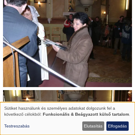
Sütiket használunk és személyes adatokat dolgozunk fel a
Személyes
következő célokból:
Funkcionális & Beágyazott külső tartalom
.
adatok
és
Testreszabás
Elutasítás
Elfogadás
sütik