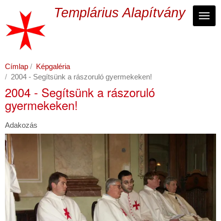
Ugrás
Templárius Alapítvány
a
Navi
tartalomra
Címlap
Képgaléria
2004 - Segítsünk a rászoruló gyermekeken!
2004 - Segítsünk a rászoruló
gyermekeken!
Adakozás