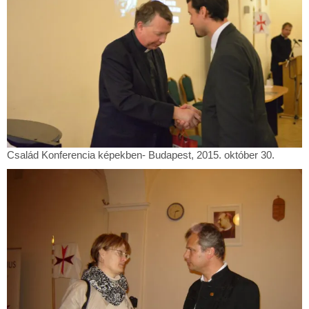
október
30.
Család
Család Konferencia képekben- Budapest, 2015. október 30.
Konferencia
képekben-
Budapest,
2015.
október
30.