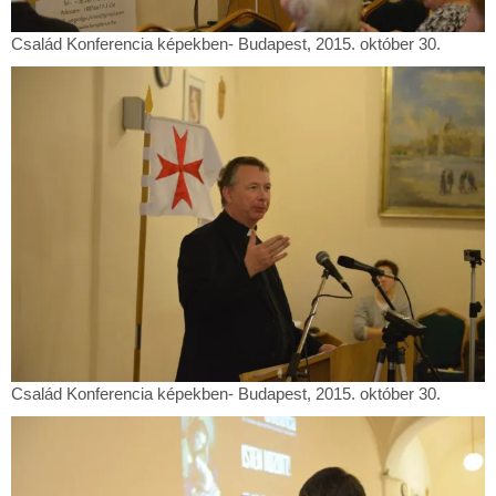
Család
Család Konferencia képekben- Budapest, 2015. október 30.
Konferencia
képekben-
Budapest,
2015.
október
30.
Család
Család Konferencia képekben- Budapest, 2015. október 30.
Konferencia
képekben-
Budapest,
2015.