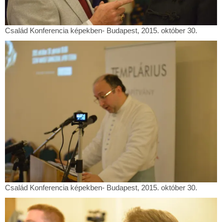
Család
Család Konferencia képekben- Budapest, 2015. október 30.
Konferencia
képekben-
Budapest,
2015.
október
30.
Család
Család Konferencia képekben- Budapest, 2015. október 30.
Konferencia
képekben-
Budapest,