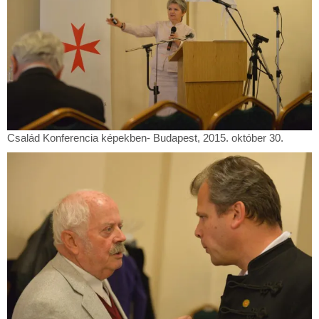
30.
Család
Család Konferencia képekben- Budapest, 2015. október 30.
Konferencia
képekben-
Budapest,
2015.
október
30.