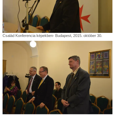
Család
Család Konferencia képekben- Budapest, 2015. október 30.
Konferencia
képekben-
Budapest,
2015.
október
30.