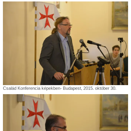
Konferencia
képekben-
Budapest,
2015.
október
30.
Család
Család Konferencia képekben- Budapest, 2015. október 30.
Konferencia
képekben-
Budapest,
2015.
október
30.