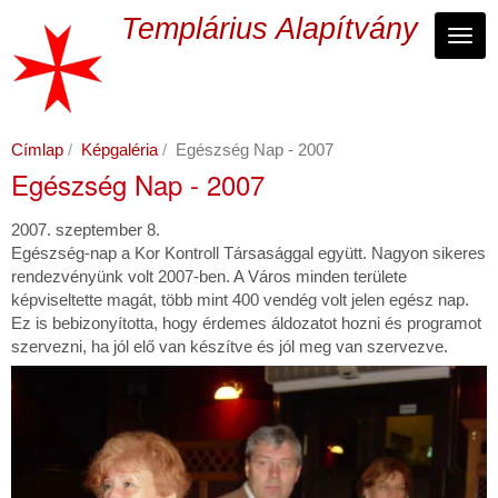
Ugrás
Templárius Alapítvány
a
Navi
tartalomra
Címlap
Képgaléria
Egészség Nap - 2007
Egészség Nap - 2007
2007. szeptember 8.
Egészség-nap a Kor Kontroll Társasággal együtt. Nagyon sikeres
rendezvényünk volt 2007-ben. A Város minden területe
képviseltette magát, több mint 400 vendég volt jelen egész nap.
Ez is bebizonyította, hogy érdemes áldozatot hozni és programot
szervezni, ha jól elő van készítve és jól meg van szervezve.