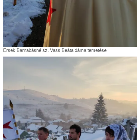
Érsek
Érsek Barnabásné sz. Vass Beáta dáma temetése
Barnabásné
sz.
Vass
Beáta
dáma
temetése