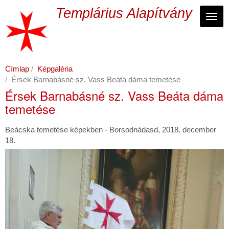
Ugrás
Templárius Alapítvány
a
Navi
tartalomra
Címlap
Képgaléria
Érsek Barnabásné sz. Vass Beáta dáma temetése
Érsek Barnabásné sz. Vass Beáta dáma
temetése
Beácska temetése képekben - Borsodnádasd, 2018. december
18.