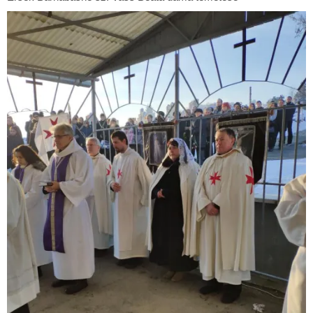
Barnabásné
sz.
Vass
Beáta
dáma
temetése