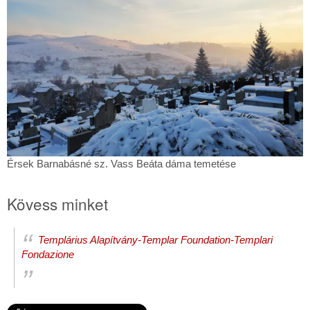
temetése
Érsek
Érsek Barnabásné sz. Vass Beáta dáma temetése
Barnabásné
sz.
Kövess minket
Vass
Beáta
dáma
Templárius Alapítvány-Templar Foundation-Templari
temetése
Fondazione