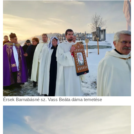
Barnabásné
sz.
Vass
Beáta
dáma
temetése
Érsek
Érsek Barnabásné sz. Vass Beáta dáma temetése
Barnabásné
sz.
Vass
Beáta
dáma