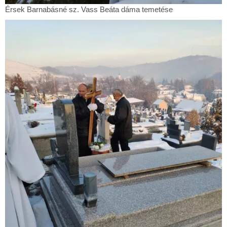
Érsek
Érsek Barnabásné sz. Vass Beáta dáma temetése
Barnabásné
sz.
Vass
Beáta
dáma
temetése