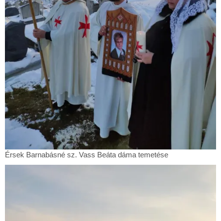
Érsek
Érsek Barnabásné sz. Vass Beáta dáma temetése
Barnabásné
sz.
Vass
Beáta
dáma
temetése