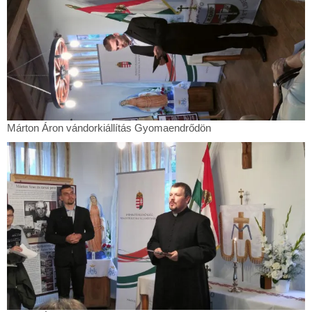
Márton
Márton Áron vándorkiállítás Gyomaendrődön
Áron
vándorkiállítás
Gyomaendrődön