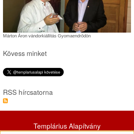
Márton
Márton Áron vándorkiállítás Gyomaendrődön
Áron
vándorkiállítás
Kövess minket
Gyomaendrődön
RSS hírcsatorna
Templárius Alapítvány