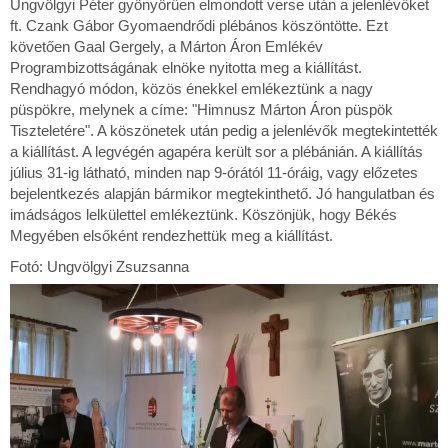
Ungvölgyi Péter gyönyörűen elmondott verse után a jelenlévőket
ft. Czank Gábor Gyomaendrődi plébános köszöntötte. Ezt
követően Gaal Gergely, a Márton Áron Emlékév
Programbizottságának elnöke nyitotta meg a kiállítást.
Rendhagyó módon, közös énekkel emlékeztünk a nagy
püspökre, melynek a címe: "Himnusz Márton Áron püspök
Tiszteletére". A köszönetek után pedig a jelenlévők megtekintették
a kiállítást. A legvégén agapéra került sor a plébánián. A kiállítás
július 31-ig látható, minden nap 9-órától 11-óráig, vagy előzetes
bejelentkezés alapján bármikor megtekinthető. Jó hangulatban és
imádságos lelkülettel emlékeztünk. Köszönjük, hogy Békés
Megyében elsőként rendezhettük meg a kiállítást.
Fotó: Ungvölgyi Zsuzsanna