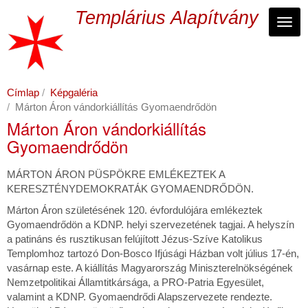
Ugrás
Templárius Alapítvány
a
Navi
tartalomra
Címlap
Képgaléria
Márton Áron vándorkiállítás Gyomaendrődön
Márton Áron vándorkiállítás
Gyomaendrődön
MÁRTON ÁRON PÜSPÖKRE EMLÉKEZTEK A
KERESZTÉNYDEMOKRATÁK GYOMAENDRŐDÖN.
Márton Áron születésének 120. évfordulójára emlékeztek
Gyomaendrődön a KDNP. helyi szervezetének tagjai. A helyszín
a patináns és rusztikusan felújított Jézus-Szíve Katolikus
Templomhoz tartozó Don-Bosco Ifjúsági Házban volt július 17-én,
vasárnap este. A kiállítás Magyarország Miniszterelnökségének
Nemzetpolitikai Államtitkársága, a PRO-Patria Egyesület,
valamint a KDNP. Gyomaendrődi Alapszervezete rendezte.