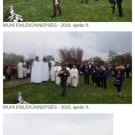
MUHI
MUHI EMLÉKÜNNEPSÉG - 2016. április 9.
EMLÉKÜNNEPSÉG
-
2016.
április
9.
MUHI
MUHI EMLÉKÜNNEPSÉG - 2016. április 9.
EMLÉKÜNNEPSÉG
-
2016.
április