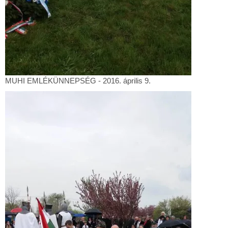
MUHI
MUHI EMLÉKÜNNEPSÉG - 2016. április 9.
EMLÉKÜNNEPSÉG
-
2016.
április
9.