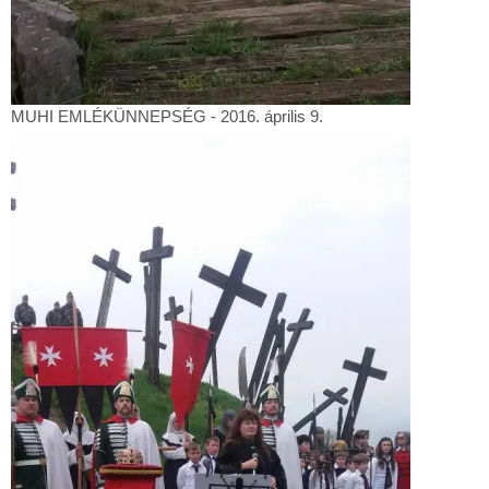
MUHI
MUHI EMLÉKÜNNEPSÉG - 2016. április 9.
EMLÉKÜNNEPSÉG
-
2016.
április
9.