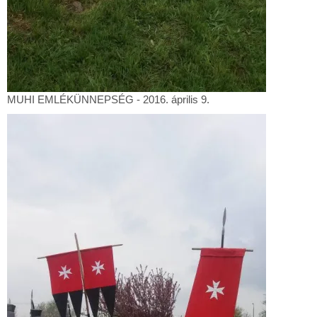
MUHI
MUHI EMLÉKÜNNEPSÉG - 2016. április 9.
EMLÉKÜNNEPSÉG
-
2016.
április
9.