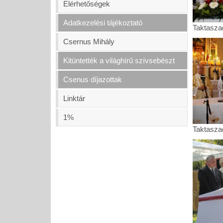
Elérhetőségek
Adatkezelési tájékoztató
Taktasza
Taktasza
Csernus Mihály
Kitüntették a világhírű szívsebészt
Csenus díjazottak
Linktár
1%
Taktasza
Taktasza