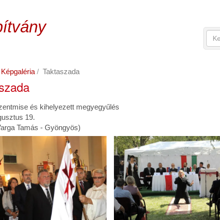
pítvány
Ker
Ke
A
űr
kere
(k
kifej
Képgaléria
Taktaszada
mega
szada
zentmise és kihelyezett megyegyűlés
gusztus 19.
Varga Tamás - Gyöngyös)