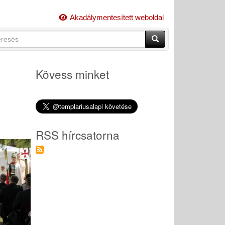
Akadálymentesített weboldal
esés
Keresés
resési
lap
sendő
eskeny)
ezések
Kövess minket
dása.
RSS hírcsatorna