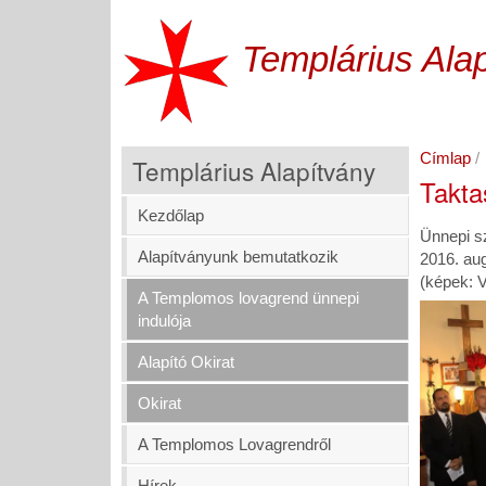
Ugrás
a
Templárius Ala
tartalomra
Címlap
Templárius Alapítvány
Takta
Kezdőlap
Ünnepi s
Alapítványunk bemutatkozik
2016. au
(képek: 
A Templomos lovagrend ünnepi
indulója
Alapító Okirat
Okirat
A Templomos Lovagrendről
Hírek