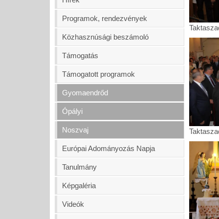
Programok, rendezvények
Taktasza
Taktasza
Közhasznúsági beszámoló
Támogatás
Támogatott programok
Gyomaendrőd
Ópályi
Noszvaj
Taktasza
Taktasza
Európai Adományozás Napja
Tanulmány
Képgaléria
Videók