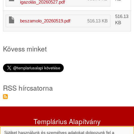
igazolás_20260527.pdf
516.13
beszamolo_20260519.pdf
516.13 KB
KB
Kövess minket
RSS hírcsatorna
Templárius Alapítvány
Cím:
5502 Gyomaendrőd, Martos Flóra utca 5.
Sütiket használunk és személyes adatokat dolgozunk fel a