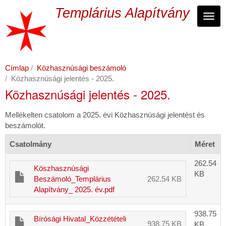
Ugrás
Templárius Alapítvány
a
Navi
tartalomra
Címlap
Közhasznúsági beszámoló
Közhasznúsági jelentés - 2025.
Közhasznúsági jelentés - 2025.
Mellékelten csatolom a 2025. évi Közhasznúsági jelentést és
beszámolót.
Csatolmány
Méret
262.54
Köszhasznúsági
KB
Beszámoló_Templárius
262.54 KB
Alapítvány_ 2025. év.pdf
938.75
Bírósági Hivatal_Közzétételi
938.75 KB
KB